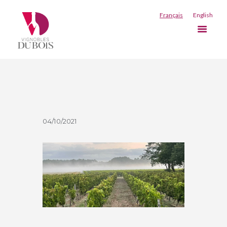
E 2021
Français
English
LÉGER ET
FRUITÉ
04/10/2021