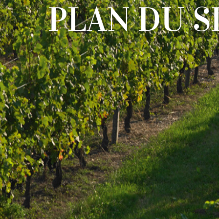
P
L
A
N
D
U
S