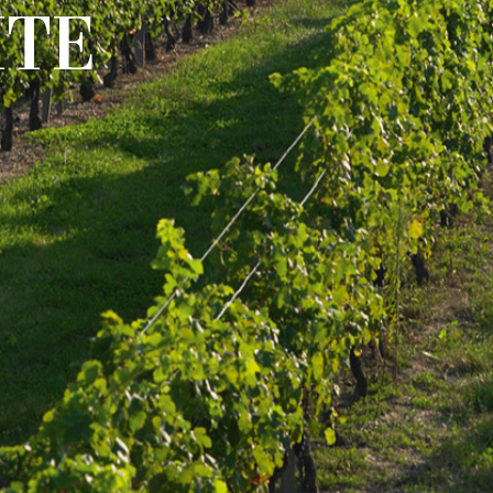
I
T
E